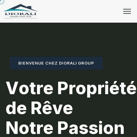
BIENVENUE CHEZ DIORALI GROUP
V
o
t
r
e
P
r
o
p
r
i
é
t
é
d
e
R
ê
v
e
N
o
t
r
e
P
a
s
s
i
o
n