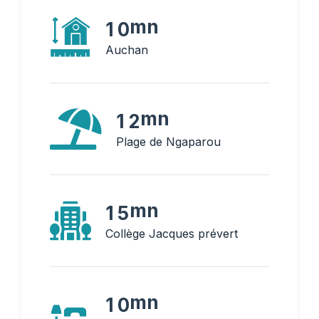
mn
1
0
Auchan
mn
1
2
Plage de Ngaparou
mn
1
5
Collège Jacques prévert
mn
1
0